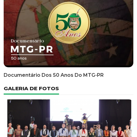
Classificatória Do 35º FEPART, Que Ocorrerá Do Dia 05
Ao Dia 07 De Junho De 2026
INFORMATIVOS
EDITAL 3/2026 – ABERTURA DAS INSCRIÇÕES 1ª ETAPA
CLASSIFICATÓRIA DO 35° FEPART
VÍDEOS