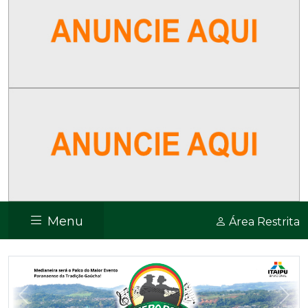
Menu
Área Restrita
Previous
Nex