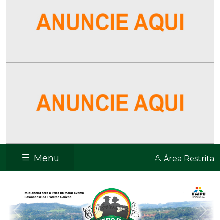
Menu
Área Restrita
Previous
Nex