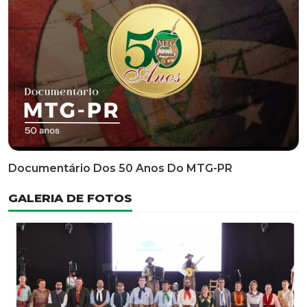
Classificatória Do 35º FEPART, Que Ocorrerá Do Dia 05
Ao Dia 07 De Junho De 2026
INFORMATIVOS
EDITAL 3/2026 – ABERTURA DAS INSCRIÇÕES 1ª ETAPA
CLASSIFICATÓRIA DO 35° FEPART
VÍDEOS