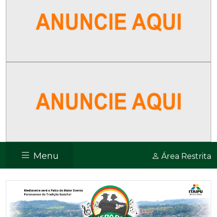
Menu
Área Restrita
Previous
Nex