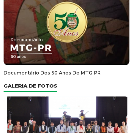
Classificatória Do 35º FEPART, Que Ocorrerá Do Dia 05
Ao Dia 07 De Junho De 2026
INFORMATIVOS
EDITAL 3/2026 – ABERTURA DAS INSCRIÇÕES 1ª ETAPA
CLASSIFICATÓRIA DO 35° FEPART
VÍDEOS