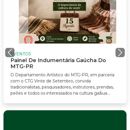
VENTOS
ainel De Indumentária Gaúcha Do
TG-PR
Departamento Artístico do MTG-PR, em parceria
m o CTG Vinte de Setembro, convida
adicionalistas, pesquisadores, instrutores, prendas,
ões e todos os interessados na cultura ga&ua...