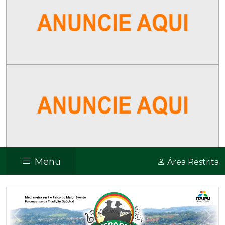
Menu
Área Restrita
Previous
Nex