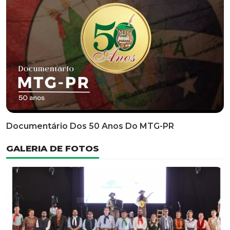
Classificatória Do 35º FEPART, Que Ocorrerá Do Dia 05
Ao Dia 07 De Junho De 2026
INFORMATIVOS
EDITAL 3/2026 – ABERTURA DAS INSCRIÇÕES 1ª ETAPA
CLASSIFICATÓRIA DO 35° FEPART
VÍDEOS