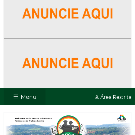
Menu
Área Restrita
Previous
Nex