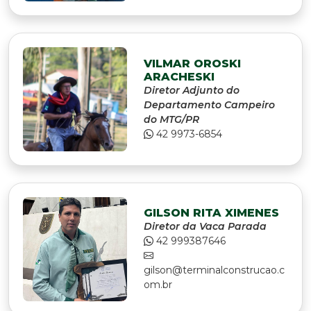
VILMAR OROSKI
ARACHESKI
Diretor Adjunto do
Departamento Campeiro
do MTG/PR
42 9973-6854
GILSON RITA XIMENES
Diretor da Vaca Parada
42 999387646
gilson@terminalconstrucao.c
om.br