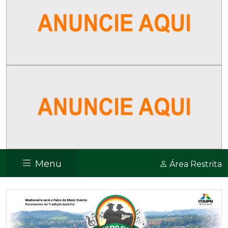
Menu
Área Restrita
Previous
Nex