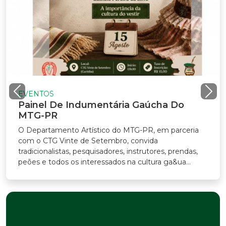
VENTOS
ainel De Indumentária Gaúcha Do
TG-PR
Departamento Artístico do MTG-PR, em parceria
m o CTG Vinte de Setembro, convida
adicionalistas, pesquisadores, instrutores, prendas,
ões e todos os interessados na cultura ga&ua...