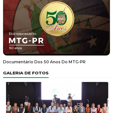
Classificatória Do 35º FEPART, Que Ocorrerá Do Dia 05
Ao Dia 07 De Junho De 2026
INFORMATIVOS
EDITAL 3/2026 – ABERTURA DAS INSCRIÇÕES 1ª ETAPA
CLASSIFICATÓRIA DO 35° FEPART
VÍDEOS