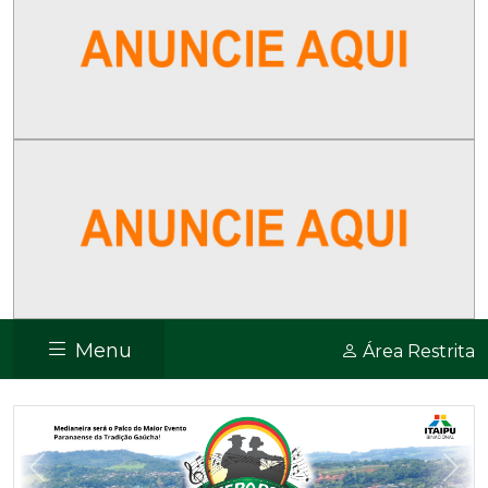
Menu
Área Restrita
Previous
Nex