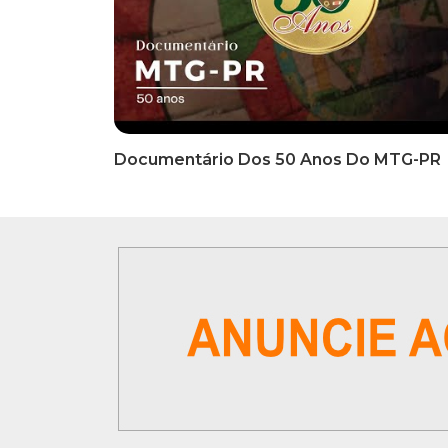
INFORMATIVOS
INFO
EDITAL DE CONVOCAÇÃO Nº
COMUN
002/2026 - PROCESSO DE
Inscriç
SELEÇÃO DE EMPRESA PARA
Classi
PRESTAÇÃO DE SERVIÇOS DE
Que Oc
MARKETING E COMUNICAÇÃO
07 De
VÍDEOS