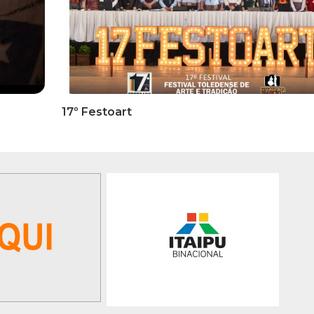
RMATIVOS
INFORMATIVOS
ICADO OFICIAL -
EDITAL 3/2026 – ABERTURA
ões Para A 1ª Etapa
INSCRIÇÕES 1ª ETAPA
ficatória Do 35º FEPART,
CLASSIFICATÓRIA DO 35°
orrerá Do Dia 05 Ao Dia
FEPART
 Junho De 2026
GALERIA DE FOTOS