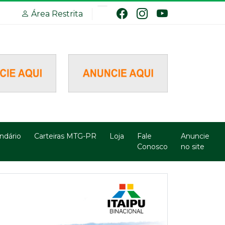
Área Restrita
ndário
Carteiras MTG-PR
Loja
Fale
Anuncie
Conosco
no site