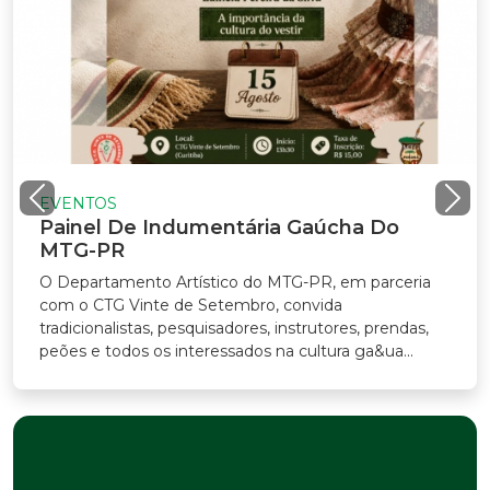
VENTOS
ainel De Indumentária Gaúcha Do
TG-PR
Departamento Artístico do MTG-PR, em parceria
m o CTG Vinte de Setembro, convida
adicionalistas, pesquisadores, instrutores, prendas,
ões e todos os interessados na cultura ga&ua...