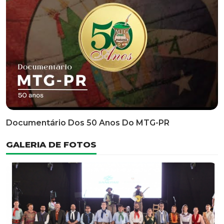
Classificatória Do 35º FEPART, Que Ocorrerá Do Dia 05
Ao Dia 07 De Junho De 2026
INFORMATIVOS
EDITAL 3/2026 – ABERTURA DAS INSCRIÇÕES 1ª ETAPA
CLASSIFICATÓRIA DO 35° FEPART
VÍDEOS