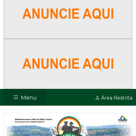
Menu
Área Restrita
Previous
Nex